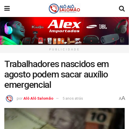
PUBLICIDADE
Trabalhadores nascidos em
agosto podem sacar auxílio
emergencial
A
por
Alô Alô Salomão
5 anos atrás
A