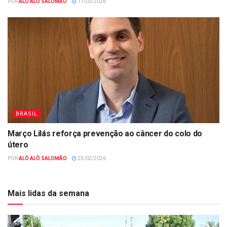
POR
ALÔ ALÔ SALOMÃO
17/03/2026
BRASIL
Março Lilás reforça prevenção ao câncer do colo do
útero
POR
ALÔ ALÔ SALOMÃO
25/02/2026
Mais lidas da semana