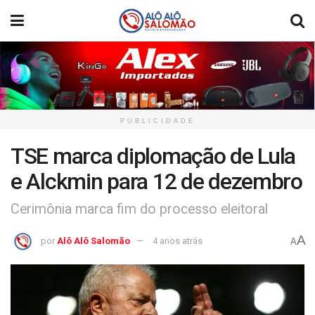
PUBLICIDADE
TSE marca diplomação de Lula
e Alckmin para 12 de dezembro
Cerimônia marca fim do processo eleitoral
A
por
Alô Alô Salomão
4 anos atrás
A