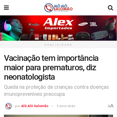
PUBLICIDADE
Vacinação tem importância
maior para prematuros, diz
neonatologista
Queda na proteção de crianças contra doenças
imunopreveníveis preocupa
A
por
Alô Alô Salomão
3 anos atrás
A