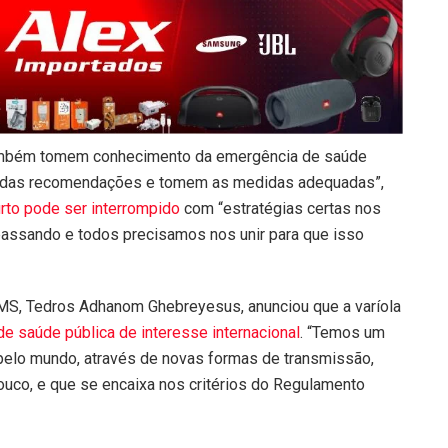
também tomem conhecimento da emergência de saúde
al, das recomendações e tomem as medidas adequadas”,
rto pode ser interrompido
com “estratégias certas nos
passando e todos precisamos nos unir para que isso
OMS, Tedros Adhanom Ghebreyesus, anunciou que a varíola
e saúde pública de interesse internacional
. “Temos um
pelo mundo, através de novas formas de transmissão,
uco, e que se encaixa nos critérios do Regulamento