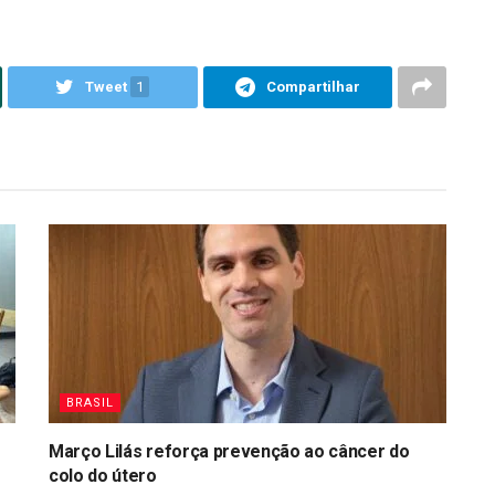
Tweet
1
Compartilhar
BRASIL
Março Lilás reforça prevenção ao câncer do
colo do útero