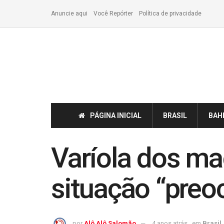
Anuncie aqui
Você Repórter
Política de privacidade
PÁGINA INICIAL
BRASIL
BAH
Varíola dos ma
situação “preo
por
Alô Alô Salomão
4 anos atrás
em
Brasil