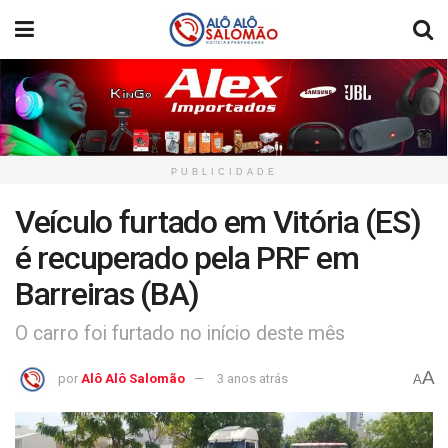
PUBLICIDADE
Veículo furtado em Vitória (ES)
é recuperado pela PRF em
Barreiras (BA)
O carro foi furtado no início deste mês
A
por
Alô Alô Salomão
3 anos atrás
A