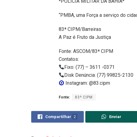
*POLÍCIA MILITAR DA BAHIA*
“PMBA, uma Força a serviço do cida
83ª CIPM/Barreiras
A Paz é Fruto da Justiça
Fonte: ASCOM/83ª CIPM
Contatos:
Fixo: (77) – 3611 -0371
Disk Denúncia: (77) 99825-2130
Instagram: @83.cipm
Fonte:
83ª CIPM
Compartilhar
2
Enviar