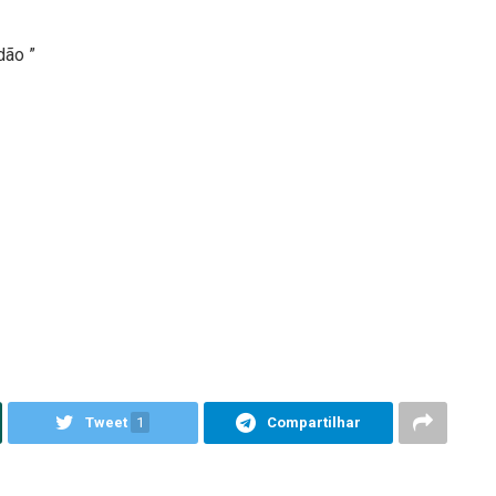
dão ”
Tweet
1
Compartilhar