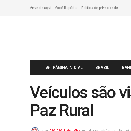
Anuncie aqui
Você Repórter
Política de privacidade
PÁGINA INICIAL
BRASIL
BAH
Veículos são v
Paz Rural
por
Alô Alô Salomão
4 anos atrás
em
Policia