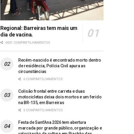
Regional: Barreiras tem mais um
dia de vacina.
6031 COMPARTILHAMENTOS
Recém-nascido é encontrado morto dentro
de residência; Polícia Civil apura as
circunstâncias
6 COMPARTILHAMENTOS
Colisão frontal entre carreta e duas
motocicletas deixa dois mortos e um ferido
na BR-135, em Barreiras
5 COMPARTILHAMENTOS
Festa de Sant’Ana 2026 tem abertura
marcada por grande público, organização e
valorização da cultura em Riachão das