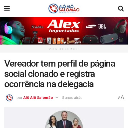
PUBLICIDADE
Vereador tem perfil de página
social clonado e registra
ocorrência na delegacia
A
por
Alô Alô Salomão
5 anos atrás
A