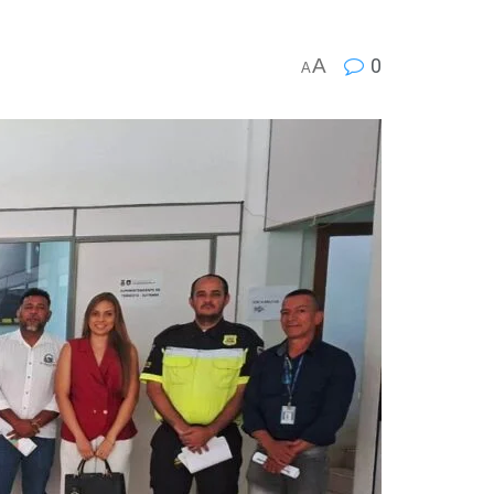
A
0
A