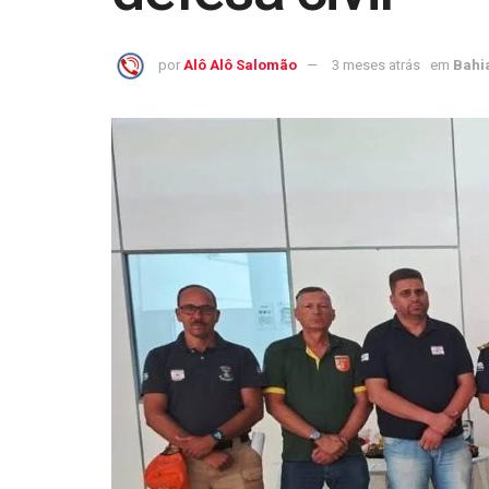
por
Alô Alô Salomão
3 meses atrás
em
Bahi