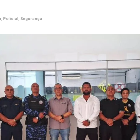
a
,
Policial
,
Segurança