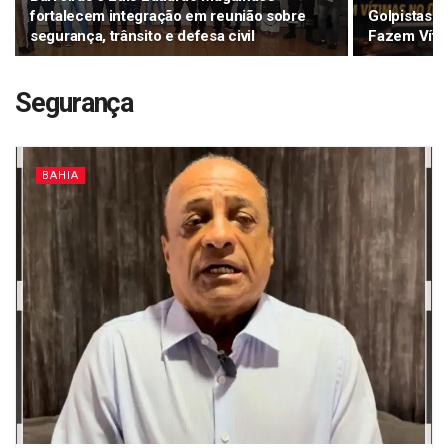
fortalecem integração em reunião sobre
Golpistas 
segurança, trânsito e defesa civil
Fazem Víti
Segurança
BAHIA