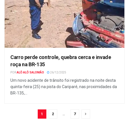
Carro perde controle, quebra cerca e invade
roça na BR-135
POR
ALÔ ALÔ SALOMÃO
26/12/2025
Um novo acidente de trânsito foi registrado na noite desta
quinta-feira (25) na pista do Cariparé, nas proximidades da
BR-135,...
1
2
…
7