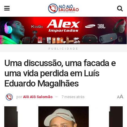
PUBLICIDADE
Uma discussão, uma facada e
uma vida perdida em Luís
Eduardo Magalhães
A
por
Alô Alô Salomão
7 meses atrás
A