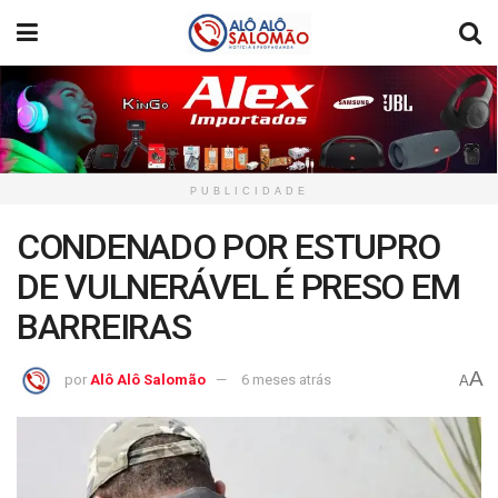
PUBLICIDADE
CONDENADO POR ESTUPRO
DE VULNERÁVEL É PRESO EM
BARREIRAS
A
por
Alô Alô Salomão
6 meses atrás
A