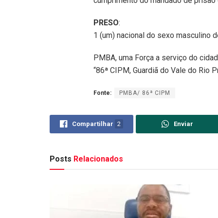
cumprimento do mandado de prisão e
PRESO
:
1 (um) nacional do sexo masculino d
PMBA, uma Força a serviço do cidad
“86ª CIPM, Guardiã do Vale do Rio P
Fonte:
PMBA/ 86ª CIPM
Compartilhar
2
Enviar
Posts
Relacionados