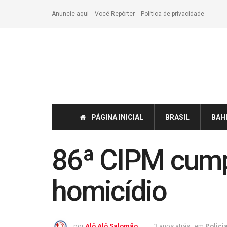
Anuncie aqui
Você Repórter
Política de privacidade
PÁGINA INICIAL
BRASIL
BAH
86ª CIPM cump
homicídio
por
Alô Alô Salomão
3 anos atrás
em
Policia