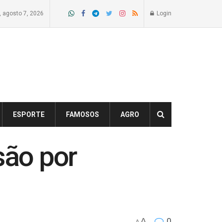
a, agosto 7, 2026
Login
ESPORTE
FAMOSOS
AGRO
são por
A
0