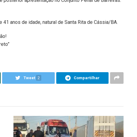
 posterior apresentação no Conjunto Penal de Barreiras.
e 41 anos de idade, natural de Santa Rita de Cássia/BA.
ão!
reto”
Tweet
2
Compartilhar