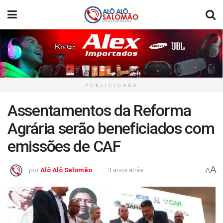
PUBLICIDADE
Assentamentos da Reforma
Agrária serão beneficiados com
emissões de CAF
A
por
Alô Alô Salomão
3 anos atrás
A