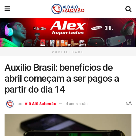
PUBLICIDADE
Auxílio Brasil: benefícios de
abril começam a ser pagos a
partir do dia 14
A
por
Alô Alô Salomão
4 anos atrás
A