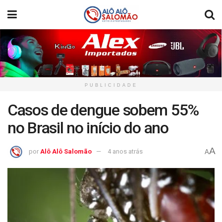
PUBLICIDADE
Casos de dengue sobem 55%
no Brasil no início do ano
A
por
Alô Alô Salomão
4 anos atrás
A