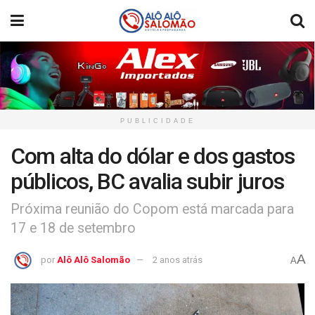
PUBLICIDADE
Com alta do dólar e dos gastos
públicos, BC avalia subir juros
Próxima reunião do Copom está marcada para
17 e 18 de setembro
A
por
Alô Alô Salomão
2 anos atrás
A