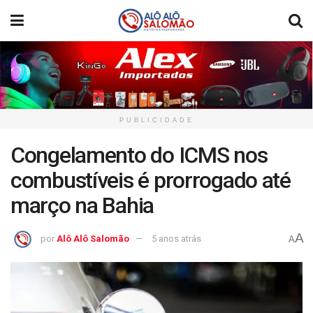
PUBLICIDADE
Congelamento do ICMS nos
combustíveis é prorrogado até
março na Bahia
A
por
Alô Alô Salomão
5 anos atrás
A