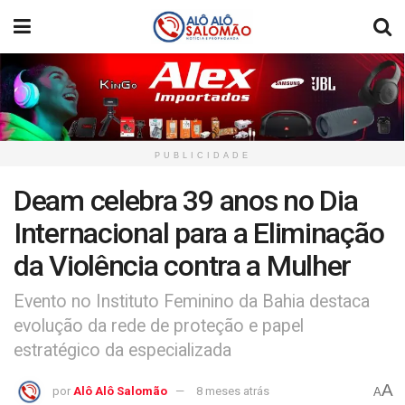
PUBLICIDADE
Deam celebra 39 anos no Dia
Internacional para a Eliminação
da Violência contra a Mulher
Evento no Instituto Feminino da Bahia destaca
evolução da rede de proteção e papel
estratégico da especializada
A
por
Alô Alô Salomão
8 meses atrás
A