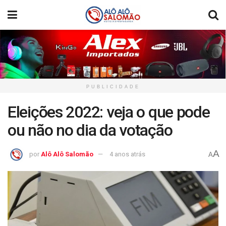
PUBLICIDADE
Eleições 2022: veja o que pode
ou não no dia da votação
A
por
Alô Alô Salomão
4 anos atrás
A