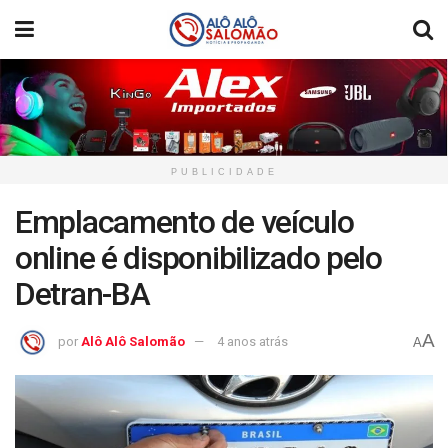
PUBLICIDADE
Emplacamento de veículo
online é disponibilizado pelo
Detran-BA
A
por
Alô Alô Salomão
4 anos atrás
A