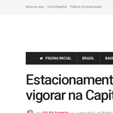
Anuncie aqui
Você Repórter
Política de privacidade
PÁGINA INICIAL
BRASIL
BAH
Estacionament
vigorar na Capi
por
Alô Alô Salomão
4 anos atrás
em
Bahia