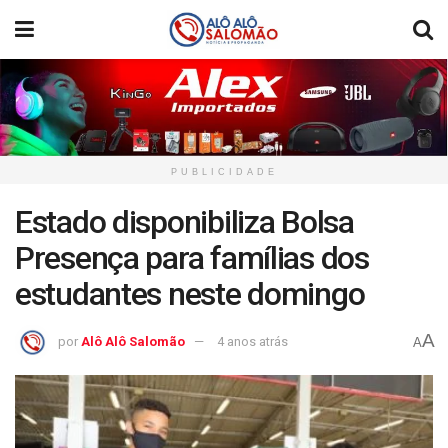
PUBLICIDADE
Estado disponibiliza Bolsa
Presença para famílias dos
estudantes neste domingo
A
por
Alô Alô Salomão
4 anos atrás
A