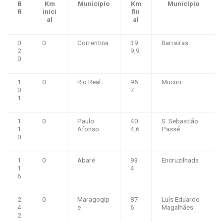
B
Km
Município
Km
Município
R
inici
fin
al
al
0
0
Correntina
39
Barreiras
2
9,9
0
1
0
Rio Real
96
Mucuri
0
7
1
1
0
Paulo
40
S. Sebastião
1
Afonso
4,6
Passé
0
1
0
Abaré
93
Encruzilhada
1
4
6
2
0
Maragogip
87
Luís Eduardo
4
e
6
Magalhães
2