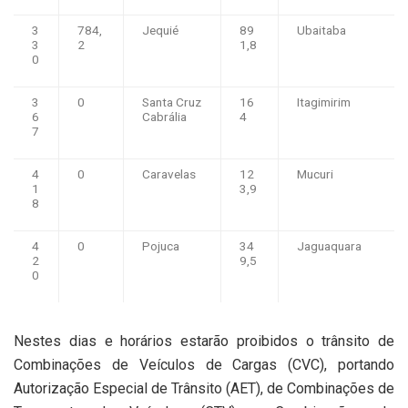
3
784,
Jequié
89
Ubaitaba
3
2
1,8
0
3
0
Santa Cruz
16
Itagimirim
6
Cabrália
4
7
4
0
Caravelas
12
Mucuri
1
3,9
8
4
0
Pojuca
34
Jaguaquara
2
9,5
0
Nestes dias e horários estarão proibidos o trânsito de
Combinações de Veículos de Cargas (CVC), portando
Autorização Especial de Trânsito (AET), de Combinações de