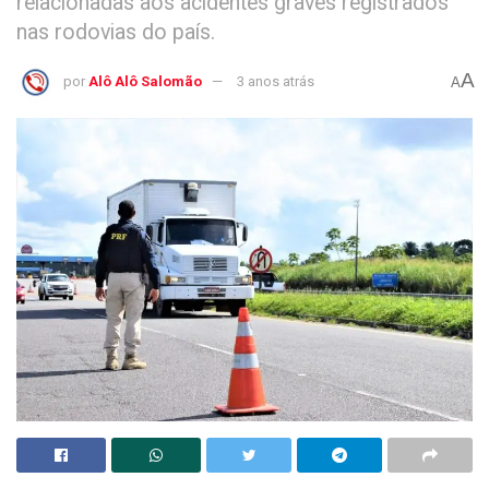
relacionadas aos acidentes graves registrados
nas rodovias do país.
A
por
Alô Alô Salomão
3 anos atrás
A