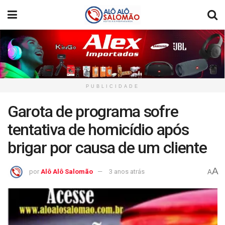
PUBLICIDADE
Garota de programa sofre
tentativa de homicídio após
brigar por causa de um cliente
A
por
Alô Alô Salomão
3 anos atrás
A