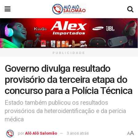
PUBLICIDADE
Governo divulga resultado
provisório da terceira etapa do
concurso para a Polícia Técnica
Estado também publicou os resultados
provisórios da heteroidentificação e da perícia
médica
A
por
Alô Alô Salomão
3 anos atrás
A