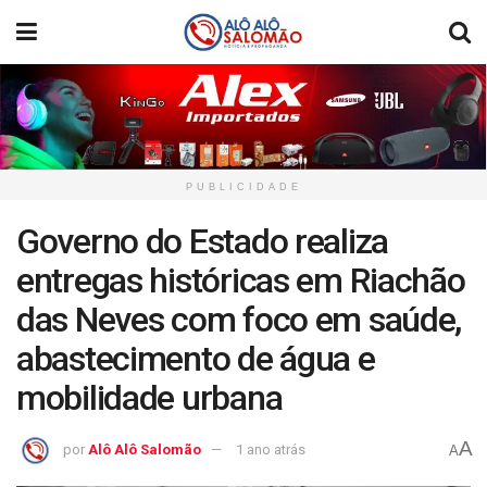
PUBLICIDADE
Governo do Estado realiza
entregas históricas em Riachão
das Neves com foco em saúde,
abastecimento de água e
mobilidade urbana
A
por
Alô Alô Salomão
1 ano atrás
A