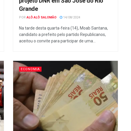
projeto DNR em São José do Rio
Grande
POR
ALÔ ALÔ SALOMÃO
14/08/2024
Na tarde desta quarta-feira (14), Moab Santana,
candidato a prefeito pelo partido Republicanos,
aceitou o convite para participar de uma...
ECONOMIA