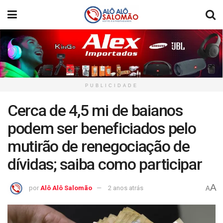
PUBLICIDADE
Cerca de 4,5 mi de baianos
podem ser beneficiados pelo
mutirão de renegociação de
dívidas; saiba como participar
A
por
Alô Alô Salomão
2 anos atrás
A