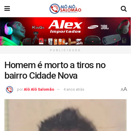
PUBLICIDADE
Homem é morto a tiros no
bairro Cidade Nova
A
por
Alô Alô Salomão
4 anos atrás
A