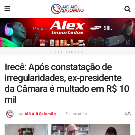
PUBLICIDADE
Irecê: Após constatação de
irregularidades, ex-presidente
da Câmara é multado em R$ 10
mil
A
por
Alô Alô Salomão
5 anos atrás
A