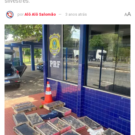
silvestres.
A
por
Alô Alô Salomão
3 anos atrás
A