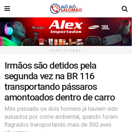
PUBLICIDADE
Irmãos são detidos pela
segunda vez na BR 116
transportando pássaros
amontoados dentro de carro
Mês passado os dois homens já haviam sido
autuados por crime ambiental, quando foram
flagrados transportando mais de 300 aves