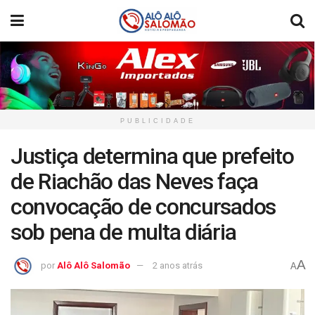
PUBLICIDADE
Justiça determina que prefeito
de Riachão das Neves faça
convocação de concursados
sob pena de multa diária
A
por
Alô Alô Salomão
2 anos atrás
A