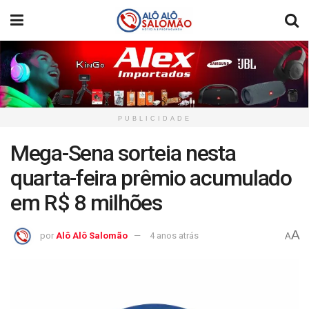
PUBLICIDADE
Mega-Sena sorteia nesta
quarta-feira prêmio acumulado
em R$ 8 milhões
A
por
Alô Alô Salomão
4 anos atrás
A