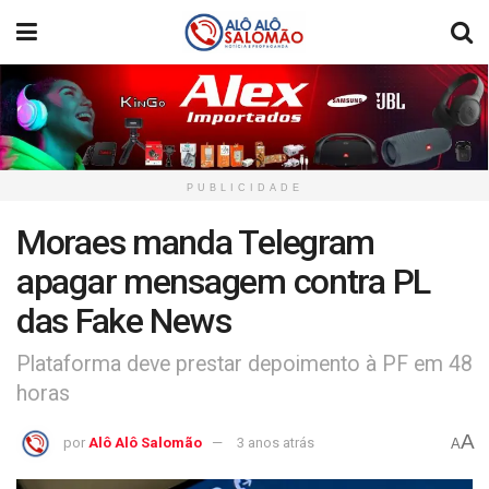
PUBLICIDADE
Moraes manda Telegram
apagar mensagem contra PL
das Fake News
Plataforma deve prestar depoimento à PF em 48
horas
A
por
Alô Alô Salomão
3 anos atrás
A