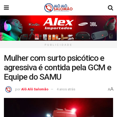
PUBLICIDADE
Mulher com surto psicótico e
agressiva é contida pela GCM e
Equipe do SAMU
A
por
Alô Alô Salomão
4 anos atrás
A