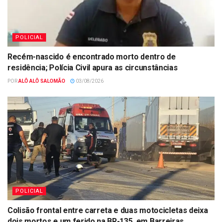
POLICIAL
Recém-nascido é encontrado morto dentro de
residência; Polícia Civil apura as circunstâncias
POR
ALÔ ALÔ SALOMÃO
03/08/2026
POLICIAL
Colisão frontal entre carreta e duas motocicletas deixa
dois mortos e um ferido na BR-135, em Barreiras