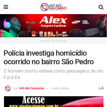
PUBLICIDADE
Polícia investiga homicídio
ocorrido no bairro São Pedro
O homem morto estava como passageiro de um
Ford Ka
A
por
Alô Alô Salomão
4 anos atrás
A