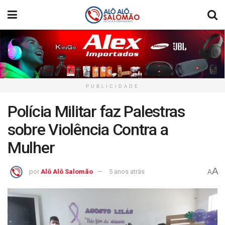
PUBLICIDADE
Polícia Militar faz Palestras
sobre Violência Contra a
Mulher
A
por
Alô Alô Salomão
5 anos atrás
A