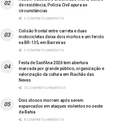
de residência; Polícia Civil apura as
circunstâncias
5 COMPARTILHAMENTOS
Colisão frontal entre carreta e duas
motocicletas deixa dois mortos e um ferido
na BR-135, em Barreiras
5 COMPARTILHAMENTOS
Festa de Sant’Ana 2026 tem abertura
marcada por grande público, organização e
valorização da cultura em Riachão das
Neves
10 COMPARTILHAMENTOS
Dois idosos morrem após serem
espancados em ataques violentos no oeste
da Bahia
8 COMPARTILHAMENTOS