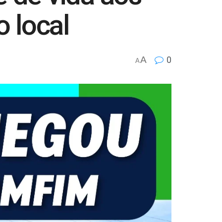
 local
A
0
A