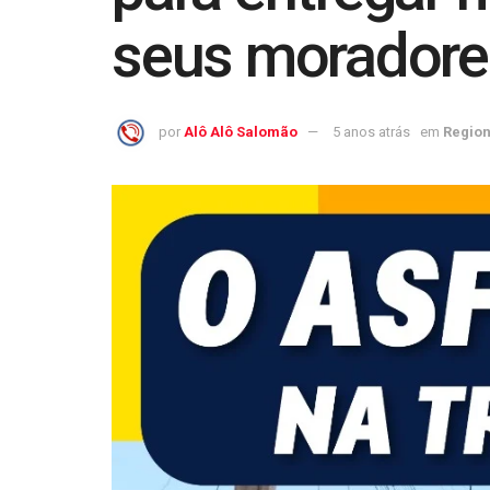
seus moradores
por
Alô Alô Salomão
5 anos atrás
em
Region