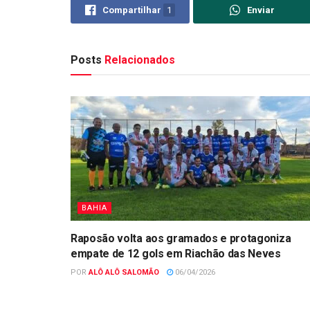
Compartilhar
1
Enviar
Posts
Relacionados
BAHIA
Raposão volta aos gramados e protagoniza
empate de 12 gols em Riachão das Neves
POR
ALÔ ALÔ SALOMÃO
06/04/2026