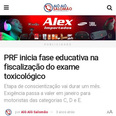
PUBLICIDADE
PRF inicia fase educativa na
fiscalização do exame
toxicológico
Etapa de conscientização vai durar um mês.
Exigência passa a valer em janeiro para
motoristas das categorias C, D e E.
A
por
Alô Alô Salomão
3 anos atrás
A