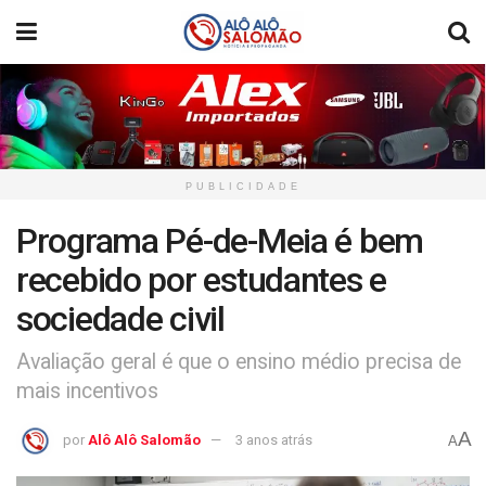
PUBLICIDADE
Programa Pé-de-Meia é bem
recebido por estudantes e
sociedade civil
Avaliação geral é que o ensino médio precisa de
mais incentivos
A
por
Alô Alô Salomão
3 anos atrás
A