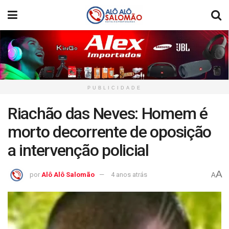
PUBLICIDADE
Riachão das Neves: Homem é
morto decorrente de oposição
a intervenção policial
A
por
Alô Alô Salomão
4 anos atrás
A