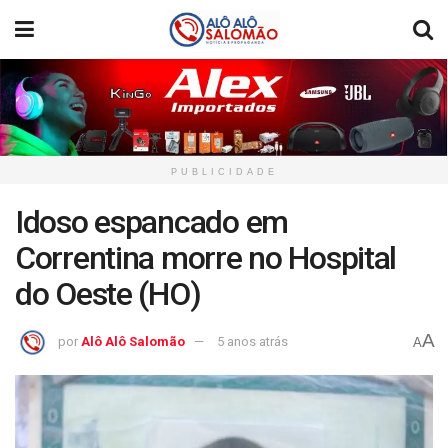
PUBLICIDADE
Idoso espancado em
Correntina morre no Hospital
do Oeste (HO)
A
por
Alô Alô Salomão
5 anos atrás
A